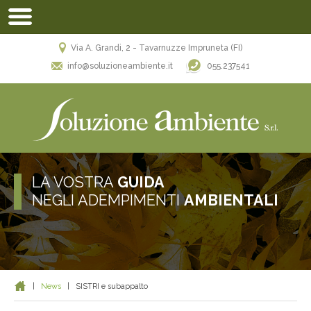
Via A. Grandi, 2 - Tavarnuzze Impruneta (FI)
055.237541
info@soluzioneambiente.it
LA VOSTRA
GUIDA
NEGLI ADEMPIMENTI
AMBIENTALI
|
News
|
SISTRI e subappalto