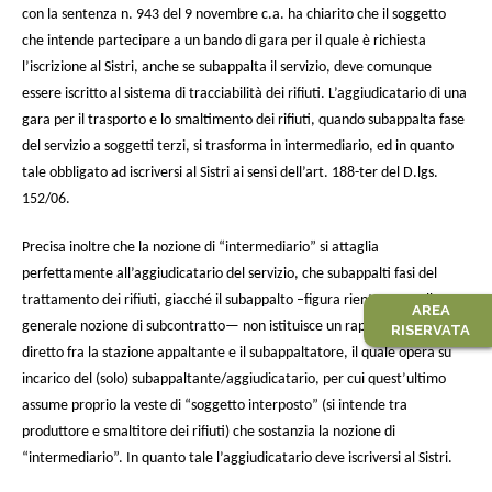
con la sentenza n. 943 del 9 novembre c.a.
ha chiarito che il soggetto
che intende partecipare a un bando di gara per il quale è richiesta
l’iscrizione al Sistri,
anche se subappalta il servizio, deve comunque
essere iscritto
al sistema di tracciabilità dei rifiuti. L’aggiudicatario di una
gara per il trasporto e lo smaltimento dei rifiuti, quando subappalta fase
del servizio a soggetti terzi, si trasforma in intermediario, ed in quanto
tale obbligato ad iscriversi al Sistri ai sensi dell’art. 188-ter del D.lgs.
152/06.
Precisa inoltre che la nozione di “intermediario” si attaglia
perfettamente all’aggiudicatario del servizio, che subappalti fasi del
trattamento dei rifiuti, giacché il subappalto –figura rientrante nella
AREA
generale nozione di subcontratto— non istituisce un rapporto negoziale
RISERVATA
diretto fra la stazione appaltante e il subappaltatore, il quale opera su
incarico del (solo) subappaltante/aggiudicatario, per cui quest’ultimo
assume proprio la veste di “
soggetto interposto
” (si intende tra
produttore e smaltitore dei rifiuti) che sostanzia la nozione di
“intermediario”. In quanto tale l’aggiudicatario deve iscriversi al Sistri.