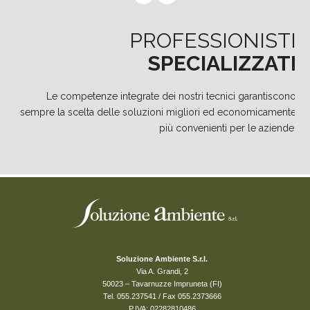
PROFESSIONISTI
SPECIALIZZATI
Le competenze integrate dei nostri tecnici garantiscono
sempre la scelta delle soluzioni migliori ed economicamente
più convenienti per le aziende.
Soluzione Ambiente S.r.l.
Via A. Grandi, 2
50023 – Tavarnuzze Impruneta (FI)
Tel. 055.237541 / Fax 055.2373666
P.IVA: 02282810486