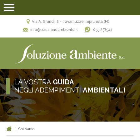
Via A. Grandi, 2 - Tavarnuzze Impruneta (FI)
055.237541
info@soluzioneambiente.it
LA VOSTRA
GUIDA
NEGLI ADEMPIMENTI
AMBIENTALI
|
Chi siamo