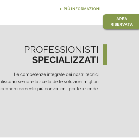
PIÙ INFORMAZIONI
AREA
RISERVATA
ano Maci
Valerio Toninelli
Massimo Rolla
PROFESSIONISTI
ore in Scienze
Dottore in Ingegneria
Dottore in Chimi
entali
Ambientale
SPECIALIZZATI
Le competenze integrate dei nostri tecnici
ntiscono sempre la scelta delle soluzioni migliori
io Feri
Luca Tofani
Silvia Gherardin
 economicamente più convenienti per le aziende.
ore in Ingegneria
Geometra
Dottoressa in Ing
entale
Chimico Ambient