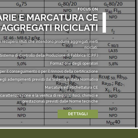
FOCUS ON
ARIE E MARCATURA CE
AGGREGATI RICICLATI
 recupero rifiuti che intendono produrre aggregati inerti
riciclati:
Sistema di Controllo della Produzione di Fabbrica (C.P.F.)
Formazione degli operatori
r il conseguimento o per il rinnovo della certificazione
egli adempimenti previsti dal Sistema e dalla Normativa
Marcatura ed etichettatura CE
aratterizzazione e la verifica di requisiti fisici, chimici e
prestazionali previsti dalle Norme tecniche
DETTAGLI