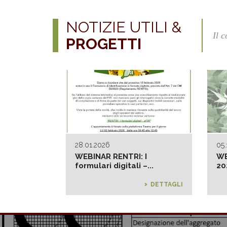
NOTIZIE UTILI &
Il 
PROGETTI
28.01.2026
05.
WEBINAR RENTRI: I
WE
formulari digitali –...
202
DETTAGLI