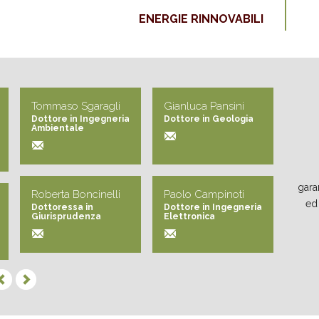
ENERGIE RINNOVABILI
Tommaso Sgaragli
Gianluca Pansini
Stef
Dottore in Ingegneria
Dottore in Geologia
Dott
Ambientale
Ambi
gara
Roberta Boncinelli
Paolo Campinoti
Ducc
ed
Dottoressa in
Dottore in Ingegneria
Dott
Giurisprudenza
Elettronica
Ambi