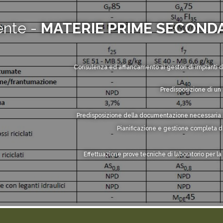
ente -
MATERIE PRIME SECOND
Consulenza ed affiancamento ai gestori di impianti di
Predisposizione di un 
Predisposizione della documentazione necessaria pe
Pianificazione e gestione completa d
Effettuazione prove tecniche di laboratorio per la c