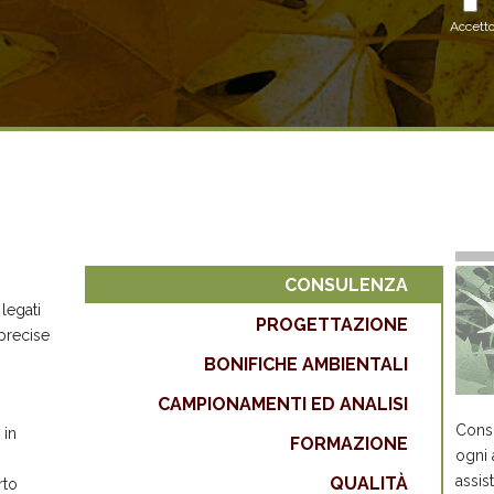
Accetto
CONSULENZA
legati
PROGETTAZIONE
precise
BONIFICHE AMBIENTALI
CAMPIONAMENTI ED ANALISI
Consu
 in
FORMAZIONE
ogni 
assis
QUALITÀ
rto