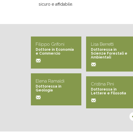
sicuro e affidabile.
ramo
Filippo Grifoni
Lisa Berretti
a in
Dottore in Economia
Dottoressa in
a
e Commercio
Scienze Forestali e
le
Ambientali
Elena Ramaldi
Cristina Pini
Dottoressa in
Dottoressa in
Geologia
Lettere e Filosofia