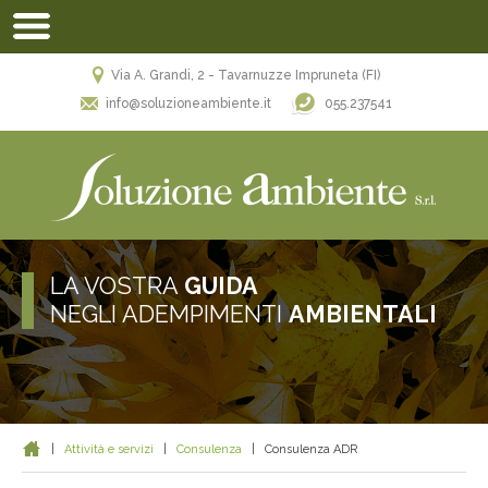
Via A. Grandi, 2 - Tavarnuzze Impruneta (FI)
055.237541
info@soluzioneambiente.it
LA VOSTRA
GUIDA
NEGLI ADEMPIMENTI
AMBIENTALI
|
Attività e servizi
|
Consulenza
|
Consulenza ADR