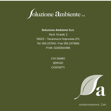
Soluzione Ambiente S.r.l.
Via A. Grandi, 2
50023 – Tavarnuzze Impruneta (FI)
Tel. 055.237541 / Fax 055.2373666
P.IVA: 02282810486
CHI SIAMO
SERVIZI
CONTATTI
webdevelopment: Zaki