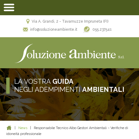
Via A. Grandi, 2 - Tavarnuzze Impruneta (FI)
055.237541
info@soluzioneambiente.it
LA VOSTRA
GUIDA
NEGLI ADEMPIMENTI
AMBIENTALI
|
News
|
Responsabile Tecnico Albo Gestori Ambientali – Verifiche di
idoneità professionale