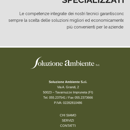
Le competenze integrate dei nostri tecnici garantiscono
sempre la scelta delle soluzioni migliori ed economicamente
più convenienti per le aziende.
Soluzione Ambiente S.r.l.
Via A. Grandi, 2
50023 – Tavarnuzze Impruneta (FI)
Tel. 055.237541 / Fax 055.2373666
P.IVA: 02282810486
CHI SIAMO
SERVIZI
CONTATTI